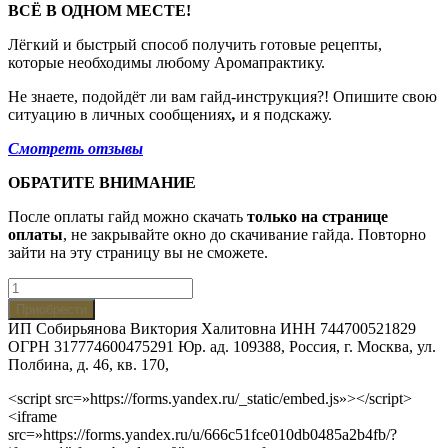
ВСЁ В ОДНОМ МЕСТЕ!
Лёгкий и быстрый способ получить готовые рецепты,
которые необходимы любому Аромапрактику.
Не знаете, подойдёт ли вам гайд-инструкция?! Опишите свою
ситуацию в личных сообщениях
,
и я подскажу.
Смотреть отзывы
ОБРАТИТЕ ВНИМАНИЕ
После оплаты гайд можно скачать
только на странице
оплаты
, не закрывайте окно до скачивание гайда. Повторно
зайти на эту страницу вы не сможете.
Количество
.Гайд-
Приобрести
инструкция
ИП Собирьянова Виктория Халитовна ИНН 744700521829
"Мята
ОГРН 317774600475291 Юр. ад. 109388, Россия, г. Москва, ул.
перечная"
Полбина, д. 46, кв. 170,
<script src=»https://forms.yandex.ru/_static/embed.js»></script>
<iframe
src=»https://forms.yandex.ru/u/666c51fce010db0485a2b4fb/?