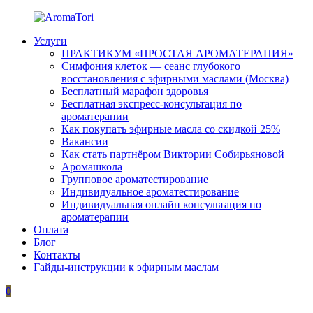
Перейти
к
Услуги
содержимому
AromaTori
Эфирные
ПРАКТИКУМ «ПРОСТАЯ АРОМАТЕРАПИЯ»
масла
Симфония клеток — сеанс глубокого
dōTERRA
восстановления с эфирными маслами (Москва)
Бесплатный марафон здоровья
Бесплатная экспресс-консультация по
ароматерапии
Как покупать эфирные масла со скидкой 25%
Вакансии
Как стать партнёром Виктории Собирьяновой
Аромашкола
Групповое ароматестирование
Индивидуальное ароматестирование
Индивидуальная онлайн консультация по
ароматерапии
Оплата
Блог
Контакты
Гайды-инструкции к эфирным маслам
0