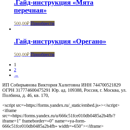
.Гайд-инструкция «Мята
перечная»
500,00
₽
Приобрести
.Гайд-инструкция «Орегано»
500,00
₽
Приобрести
1
2
→
ИП Собирьянова Виктория Халитовна ИНН 744700521829
ОГРН 317774600475291 Юр. ад. 109388, Россия, г. Москва, ул.
Полбина, д. 46, кв. 170,
<script src=»https://forms.yandex.ru/_static/embed.js»></script>
<iframe
src=»https://forms.yandex.ru/u/666c51fce010db0485a2b4fb/?
iframe=1″ frameborder=»0″ name=»ya-form-
666c51fce010db0485a2b4fb» width=»650″></iframe>