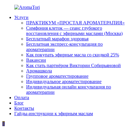
Перейти
к
Услуги
содержимому
AromaTori
Эфирные
ПРАКТИКУМ «ПРОСТАЯ АРОМАТЕРАПИЯ»
масла
Симфония клеток — сеанс глубокого
dōTERRA
восстановления с эфирными маслами (Москва)
Бесплатный марафон здоровья
Бесплатная экспресс-консультация по
ароматерапии
Как покупать эфирные масла со скидкой 25%
Вакансии
Как стать партнёром Виктории Собирьяновой
Аромашкола
Групповое ароматестирование
Индивидуальное ароматестирование
Индивидуальная онлайн консультация по
ароматерапии
Оплата
Блог
Контакты
Гайды-инструкции к эфирным маслам
0