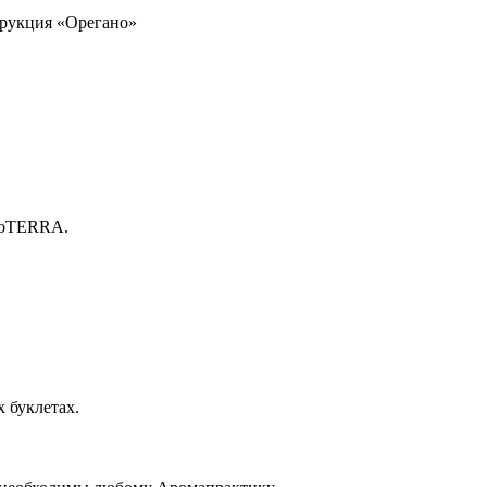
трукция «Орегано»
 doTERRA.
 буклетах.