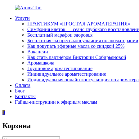
Перейти
к
Услуги
содержимому
AromaTori
Эфирные
ПРАКТИКУМ «ПРОСТАЯ АРОМАТЕРАПИЯ»
масла
Симфония клеток — сеанс глубокого восстановлен
dōTERRA
Бесплатный марафон здоровья
Бесплатная экспресс-консультация по ароматерапии
Как покупать эфирные масла со скидкой 25%
Вакансии
Как стать партнёром Виктории Собирьяновой
Аромашкола
Групповое ароматестирование
Индивидуальное ароматестирование
Индивидуальная онлайн консультация по ароматер
Оплата
Блог
Контакты
Гайды-инструкции к эфирным маслам
0
Корзина
Искать: