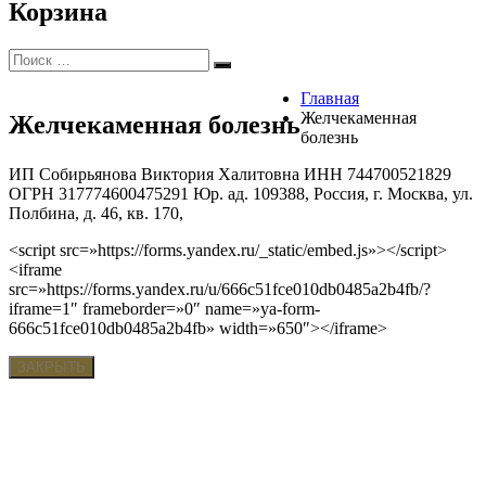
Корзина
Искать:
Поиск
Главная
Желчекаменная
Желчекаменная болезнь
болезнь
ИП Собирьянова Виктория Халитовна ИНН 744700521829
ОГРН 317774600475291 Юр. ад. 109388, Россия, г. Москва, ул.
Полбина, д. 46, кв. 170,
<script src=»https://forms.yandex.ru/_static/embed.js»></script>
<iframe
src=»https://forms.yandex.ru/u/666c51fce010db0485a2b4fb/?
iframe=1″ frameborder=»0″ name=»ya-form-
666c51fce010db0485a2b4fb» width=»650″></iframe>
ЗАКРЫТЬ