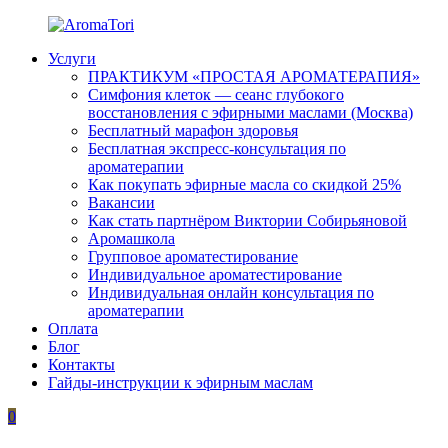
Перейти
к
Услуги
содержимому
AromaTori
Эфирные
ПРАКТИКУМ «ПРОСТАЯ АРОМАТЕРАПИЯ»
масла
Симфония клеток — сеанс глубокого
dōTERRA
восстановления с эфирными маслами (Москва)
Бесплатный марафон здоровья
Бесплатная экспресс-консультация по
ароматерапии
Как покупать эфирные масла со скидкой 25%
Вакансии
Как стать партнёром Виктории Собирьяновой
Аромашкола
Групповое ароматестирование
Индивидуальное ароматестирование
Индивидуальная онлайн консультация по
ароматерапии
Оплата
Блог
Контакты
Гайды-инструкции к эфирным маслам
0