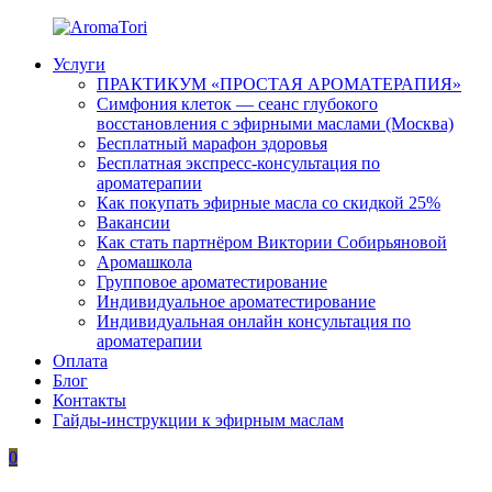
Перейти
к
Услуги
содержимому
AromaTori
Эфирные
ПРАКТИКУМ «ПРОСТАЯ АРОМАТЕРАПИЯ»
масла
Симфония клеток — сеанс глубокого
dōTERRA
восстановления с эфирными маслами (Москва)
Бесплатный марафон здоровья
Бесплатная экспресс-консультация по
ароматерапии
Как покупать эфирные масла со скидкой 25%
Вакансии
Как стать партнёром Виктории Собирьяновой
Аромашкола
Групповое ароматестирование
Индивидуальное ароматестирование
Индивидуальная онлайн консультация по
ароматерапии
Оплата
Блог
Контакты
Гайды-инструкции к эфирным маслам
0