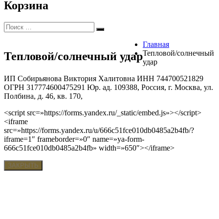
Корзина
Искать:
Поиск
Главная
Тепловой/солнечный
Тепловой/солнечный удар
удар
ИП Собирьянова Виктория Халитовна ИНН 744700521829
ОГРН 317774600475291 Юр. ад. 109388, Россия, г. Москва, ул.
Полбина, д. 46, кв. 170,
<script src=»https://forms.yandex.ru/_static/embed.js»></script>
<iframe
src=»https://forms.yandex.ru/u/666c51fce010db0485a2b4fb/?
iframe=1″ frameborder=»0″ name=»ya-form-
666c51fce010db0485a2b4fb» width=»650″></iframe>
ЗАКРЫТЬ