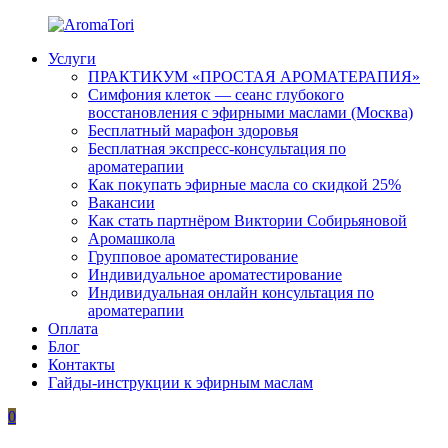
Перейти
к
Услуги
содержимому
AromaTori
Эфирные
ПРАКТИКУМ «ПРОСТАЯ АРОМАТЕРАПИЯ»
масла
Симфония клеток — сеанс глубокого
dōTERRA
восстановления с эфирными маслами (Москва)
Бесплатный марафон здоровья
Бесплатная экспресс-консультация по
ароматерапии
Как покупать эфирные масла со скидкой 25%
Вакансии
Как стать партнёром Виктории Собирьяновой
Аромашкола
Групповое ароматестирование
Индивидуальное ароматестирование
Индивидуальная онлайн консультация по
ароматерапии
Оплата
Блог
Контакты
Гайды-инструкции к эфирным маслам
0