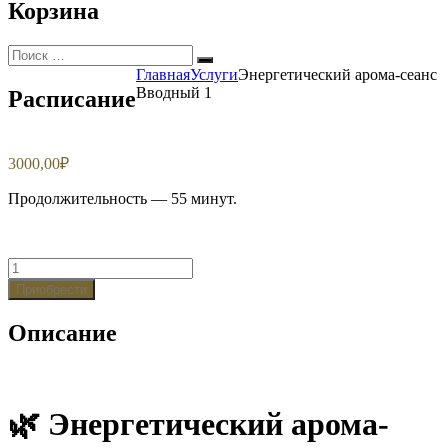
Корзина
Искать:
Поиск
Главная
Услуги
Энергетический арома-сеанс
Вводный 1
Расписание
3000,00
₽
Продолжительность — 55 минут.
Количество
Энергетический
Приобрести
арома-
сеанс
Описание
Вводный
1
🌿 Энергетический арома-