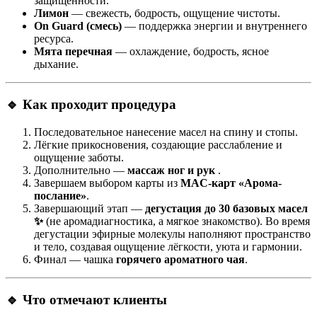
защищённости.
Лимон
— свежесть, бодрость, ощущение чистоты.
On Guard (смесь)
— поддержка энергии и внутреннего
ресурса.
Мята перечная
— охлаждение, бодрость, ясное
дыхание.
🔹 Как проходит процедура
Последовательное нанесение масел на спину и стопы.
Лёгкие прикосновения, создающие расслабление и
ощущение заботы.
Дополнительно —
массаж ног и рук
.
Завершаем выбором карты из
MAC-карт «Арома-
послание»
.
Завершающий этап —
дегустация до 30 базовых масел
✨
(не аромадиагностика, а мягкое знакомство). Во время
дегустации эфирные молекулы наполняют пространство
и тело, создавая ощущение лёгкости, уюта и гармонии.
Финал — чашка
горячего ароматного чая
.
🔹 Что отмечают клиенты