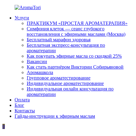
Перейти
к
Услуги
содержимому
AromaTori
Эфирные
ПРАКТИКУМ «ПРОСТАЯ АРОМАТЕРАПИЯ»
масла
Симфония клеток — сеанс глубокого
dōTERRA
восстановления с эфирными маслами (Москва)
Бесплатный марафон здоровья
Бесплатная экспресс-консультация по
ароматерапии
Как покупать эфирные масла со скидкой 25%
Вакансии
Как стать партнёром Виктории Собирьяновой
Аромашкола
Групповое ароматестирование
Индивидуальное ароматестирование
Индивидуальная онлайн консультация по
ароматерапии
Оплата
Блог
Контакты
Гайды-инструкции к эфирным маслам
0