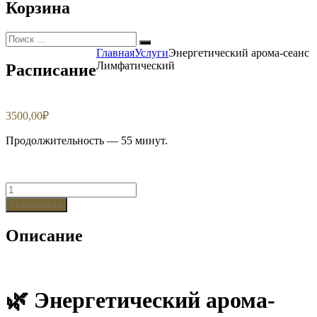
Корзина
Искать:
Поиск
Главная
Услуги
Энергетический арома-сеанс
Лимфатический
Расписание
3500,00
₽
Продолжительность — 55 минут.
Количество
Энергетический
Приобрести
арома-
сеанс
Описание
Лимфатический
🌿 Энергетический арома-