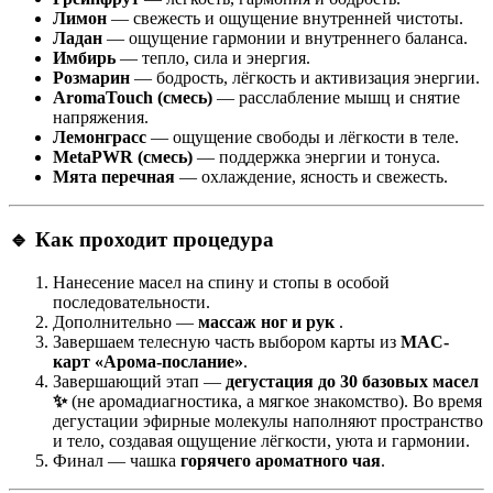
Лимон
— свежесть и ощущение внутренней чистоты.
Ладан
— ощущение гармонии и внутреннего баланса.
Имбирь
— тепло, сила и энергия.
Розмарин
— бодрость, лёгкость и активизация энергии.
AromaTouch (смесь)
— расслабление мышц и снятие
напряжения.
Лемонграсс
— ощущение свободы и лёгкости в теле.
MetaPWR (смесь)
— поддержка энергии и тонуса.
Мята перечная
— охлаждение, ясность и свежесть.
🔹 Как проходит процедура
Нанесение масел на спину и стопы в особой
последовательности.
Дополнительно —
массаж ног и рук
.
Завершаем телесную часть выбором карты из
MAC-
карт «Арома-послание»
.
Завершающий этап —
дегустация до 30 базовых масел
✨
(не аромадиагностика, а мягкое знакомство). Во время
дегустации эфирные молекулы наполняют пространство
и тело, создавая ощущение лёгкости, уюта и гармонии.
Финал — чашка
горячего ароматного чая
.