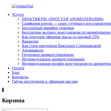
Перейти
к
Услуги
содержимому
AromaTori
Эфирные
ПРАКТИКУМ «ПРОСТАЯ АРОМАТЕРАПИЯ»
масла
Симфония клеток — сеанс глубокого восстановлен
dōTERRA
Бесплатный марафон здоровья
Бесплатная экспресс-консультация по ароматерапии
Как покупать эфирные масла со скидкой 25%
Вакансии
Как стать партнёром Виктории Собирьяновой
Аромашкола
Групповое ароматестирование
Индивидуальное ароматестирование
Индивидуальная онлайн консультация по ароматер
Оплата
Блог
Контакты
Гайды-инструкции к эфирным маслам
0
Корзина
Искать: