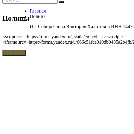
Поиск
Главная
Полипы
Полипы
ИП Собирьянова Виктория Халитовна ИНН 74470052
<script src=»https://forms.yandex.ru/_static/embed.js»></script>
<iframe src=»https://forms.yandex.ru/u/666c51fce010db0485a2b4f
ЗАКРЫТЬ