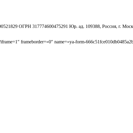
1829 ОГРН 317774600475291 Юр. ад. 109388, Россия, г. Москва, 
b/?iframe=1″ frameborder=»0″ name=»ya-form-666c51fce010db0485a2