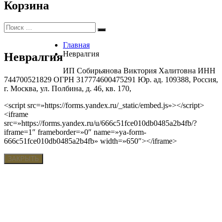
Корзина
Искать:
Поиск
Главная
Невралгия
Невралгия
ИП Собирьянова Виктория Халитовна ИНН
744700521829 ОГРН 317774600475291 Юр. ад. 109388, Россия,
г. Москва, ул. Полбина, д. 46, кв. 170,
<script src=»https://forms.yandex.ru/_static/embed.js»></script>
<iframe
src=»https://forms.yandex.ru/u/666c51fce010db0485a2b4fb/?
iframe=1″ frameborder=»0″ name=»ya-form-
666c51fce010db0485a2b4fb» width=»650″></iframe>
ЗАКРЫТЬ