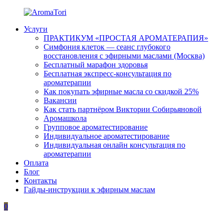
Перейти
к
Услуги
содержимому
AromaTori
Эфирные
ПРАКТИКУМ «ПРОСТАЯ АРОМАТЕРАПИЯ»
масла
Симфония клеток — сеанс глубокого
dōTERRA
восстановления с эфирными маслами (Москва)
Бесплатный марафон здоровья
Бесплатная экспресс-консультация по
ароматерапии
Как покупать эфирные масла со скидкой 25%
Вакансии
Как стать партнёром Виктории Собирьяновой
Аромашкола
Групповое ароматестирование
Индивидуальное ароматестирование
Индивидуальная онлайн консультация по
ароматерапии
Оплата
Блог
Контакты
Гайды-инструкции к эфирным маслам
0