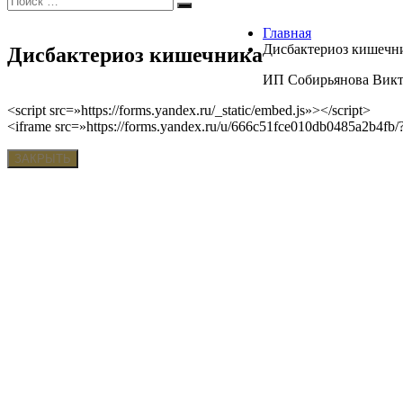
Поиск
Главная
Дисбактериоз кишечн
Дисбактериоз кишечника
ИП Собирьянова Викто
<script src=»https://forms.yandex.ru/_static/embed.js»></script>
<iframe src=»https://forms.yandex.ru/u/666c51fce010db0485a2b4f
ЗАКРЫТЬ