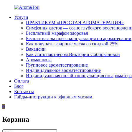
Перейти
к
Услуги
содержимому
AromaTori
Эфирные
ПРАКТИКУМ «ПРОСТАЯ АРОМАТЕРАПИЯ»
масла
Симфония клеток — сеанс глубокого восстановлен
dōTERRA
Бесплатный марафон здоровья
Бесплатная экспресс-консультация по ароматерапии
Как покупать эфирные масла со скидкой 25%
Вакансии
Как стать партнёром Виктории Собирьяновой
Аромашкола
Групповое ароматестирование
Индивидуальное ароматестирование
Индивидуальная онлайн консультация по ароматер
Оплата
Блог
Контакты
Гайды-инструкции к эфирным маслам
0
Корзина
Искать: