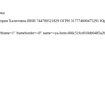
ика
рия Халитовна ИНН 744700521829 ОГРН 317774600475291 Юр. ад. 1
b/?iframe=1″ frameborder=»0″ name=»ya-form-666c51fce010db0485a2