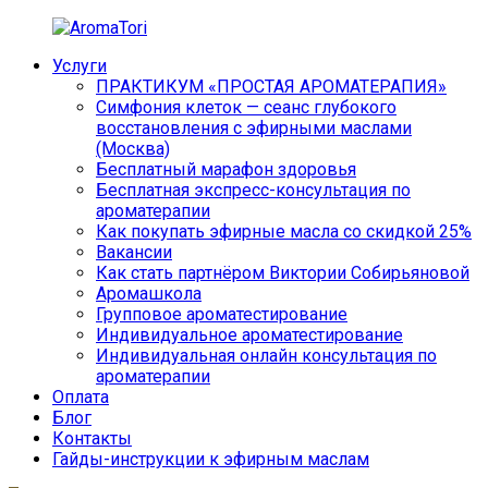
Перейти
к
Услуги
содержимому
AromaTori
Эфирные
ПРАКТИКУМ «ПРОСТАЯ АРОМАТЕРАПИЯ»
масла
Симфония клеток — сеанс глубокого
dōTERRA
восстановления с эфирными маслами
(Москва)
Бесплатный марафон здоровья
Бесплатная экспресс-консультация по
ароматерапии
Как покупать эфирные масла со скидкой 25%
Вакансии
Как стать партнёром Виктории Собирьяновой
Аромашкола
Групповое ароматестирование
Индивидуальное ароматестирование
Индивидуальная онлайн консультация по
ароматерапии
Оплата
Блог
Контакты
Гайды-инструкции к эфирным маслам