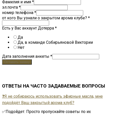
Фамилия и имя
*
эл.почта
*
номер телефона
*
от кого Вы узнали о закрытом арома клубе?
*
Есть у Вас аккаунт Дотерра
*
Да
Да, в команде Собирьяновой Виктории
Нет
Дата заполнения анкеты
*
Оставить заявку
Нажав на кнопку «Оставить заявку», вы соглашаете
с нашей
политикой конфиденциальности
ОТВЕТЫ НА ЧАСТО ЗАДАВАЕМЫЕ ВОПРОСЫ
❓Я не собираюсь использовать эфирные масла, мне
подойдёт Ваш закрытый арома клуб?
✅Подойдет. Просто пропускайте советы по их