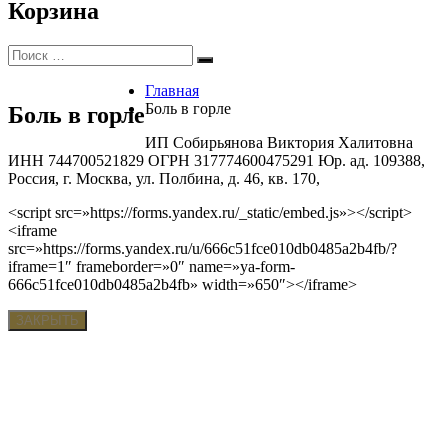
Корзина
Искать:
Поиск
Главная
Боль в горле
Боль в горле
ИП Собирьянова Виктория Халитовна
ИНН 744700521829 ОГРН 317774600475291 Юр. ад. 109388,
Россия, г. Москва, ул. Полбина, д. 46, кв. 170,
<script src=»https://forms.yandex.ru/_static/embed.js»></script>
<iframe
src=»https://forms.yandex.ru/u/666c51fce010db0485a2b4fb/?
iframe=1″ frameborder=»0″ name=»ya-form-
666c51fce010db0485a2b4fb» width=»650″></iframe>
ЗАКРЫТЬ