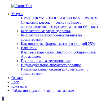
Перейти
к
Услуги
содержимому
AromaTori
Эфирные
ПРАКТИКУМ «ПРОСТАЯ АРОМАТЕРАПИЯ»
масла
Симфония клеток — сеанс глубокого
dōTERRA
восстановления с эфирными маслами (Москва)
Бесплатный марафон здоровья
Бесплатная экспресс-консультация по
ароматерапии
Как покупать эфирные масла со скидкой 25%
Вакансии
Как стать партнёром Виктории Собирьяновой
Аромашкола
Групповое ароматестирование
Индивидуальное ароматестирование
Индивидуальная онлайн консультация по
ароматерапии
Оплата
Блог
Контакты
Гайды-инструкции к эфирным маслам
0