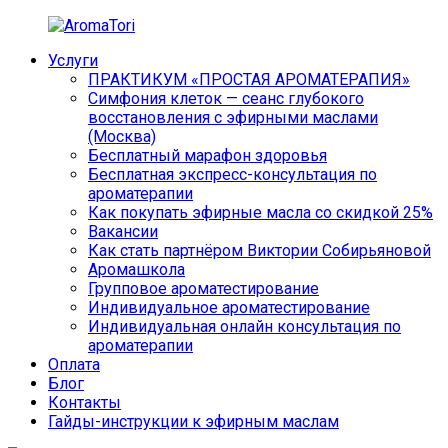
Перейти
к
Услуги
содержимому
AromaTori
Эфирные
ПРАКТИКУМ «ПРОСТАЯ АРОМАТЕРАПИЯ»
масла
Симфония клеток — сеанс глубокого
dōTERRA
восстановления с эфирными маслами
(Москва)
Бесплатный марафон здоровья
Бесплатная экспресс-консультация по
ароматерапии
Как покупать эфирные масла со скидкой 25%
Вакансии
Как стать партнёром Виктории Собирьяновой
Аромашкола
Групповое ароматестирование
Индивидуальное ароматестирование
Индивидуальная онлайн консультация по
ароматерапии
Оплата
Блог
Контакты
Гайды-инструкции к эфирным маслам