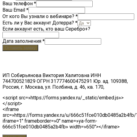
Ваш телефон
*
Ваш Email
*
От кого Вы узнали о вебинаре?
*
Есть ли у Вас аккаунт Дотерра?
*
Если аккаунт есть, кто ваш Серебро+?
Дата заполнения
*
Оставить заявку
Нажав на кнопку «Оставить заявку», вы соглашаете
с нашей
политикой конфиденциальности
ИП Собирьянова Виктория Халитовна ИНН
744700521829 ОГРН 317774600475291 Юр. ад. 109388,
Россия, г. Москва, ул. Полбина, д. 46, кв. 170,
<script src=»https://forms.yandex.ru/_static/embed.js»>
</script>
<iframe
src=»https://forms.yandex.ru/u/666c51fce010db0485a2b4fb/
iframe=1″ frameborder=»0″ name=»ya-form-
666c51fce010db0485a2b4fb» width=»650″></iframe>