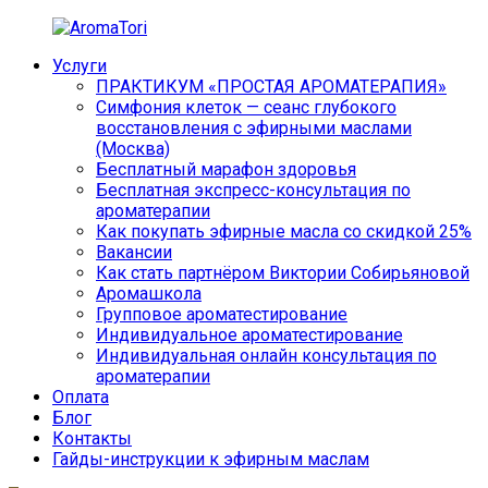
Перейти
к
Услуги
содержимому
AromaTori
Эфирные
ПРАКТИКУМ «ПРОСТАЯ АРОМАТЕРАПИЯ»
масла
Симфония клеток — сеанс глубокого
dōTERRA
восстановления с эфирными маслами
(Москва)
Бесплатный марафон здоровья
Бесплатная экспресс-консультация по
ароматерапии
Как покупать эфирные масла со скидкой 25%
Вакансии
Как стать партнёром Виктории Собирьяновой
Аромашкола
Групповое ароматестирование
Индивидуальное ароматестирование
Индивидуальная онлайн консультация по
ароматерапии
Оплата
Блог
Контакты
Гайды-инструкции к эфирным маслам