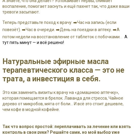
А знаете, что она делает? Успокаивает нервы, снимает
воспаление, помогает заснуть и ещё пахнет так, что даже ваши
тревоги засыпают.
Теперь представьте поход к врачу: ➡️Час на запись (если
повезёт). ➡️Час в очереди. ➡️День на поездки в аптеку. ➡️А
потом недели на восстановление от таблеток с побочками. .
А
тут пять минут — и всё решено!
Натуральные эфирные масла
терапевтического класса — это не
трата, а инвестиция в себя.
Это как заменить визиты к врачу на «домашнюю аптечку»,
которая помещается в брелок. Лаванда для стресса, Чайное
дерево от микробов, мята от боли… И всё это стоит дешевле,
чем кофе в модной кофейне.
Так что вопрос простой: переплачивать за лечение или взять
контроль в свои руки? Решайте сами, но мой выбор уже