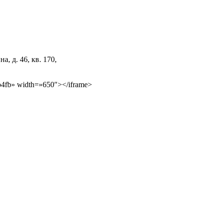
 д. 46, кв. 170,
b4fb» width=»650″></iframe>