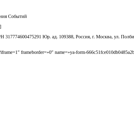
ения Событий
]
774600475291 Юр. ад. 109388, Россия, г. Москва, ул. Полбина,
b/?iframe=1″ frameborder=»0″ name=»ya-form-666c51fce010db0485a2