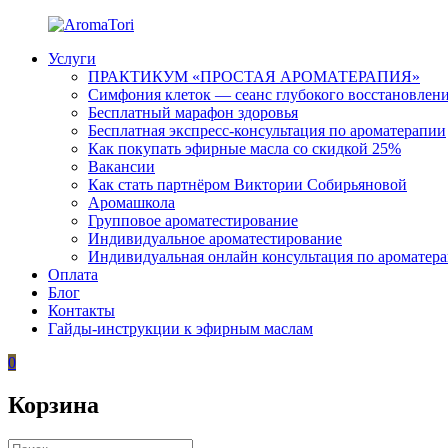
Перейти
к
Услуги
содержимому
AromaTori
Эфирные
ПРАКТИКУМ «ПРОСТАЯ АРОМАТЕРАПИЯ»
масла
Симфония клеток — сеанс глубокого восстановлен
dōTERRA
Бесплатный марафон здоровья
Бесплатная экспресс-консультация по ароматерапии
Как покупать эфирные масла со скидкой 25%
Вакансии
Как стать партнёром Виктории Собирьяновой
Аромашкола
Групповое ароматестирование
Индивидуальное ароматестирование
Индивидуальная онлайн консультация по ароматер
Оплата
Блог
Контакты
Гайды-инструкции к эфирным маслам
0
Корзина
Искать: