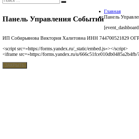
Поиск
Главная
Панель Управл
Панель Управления Событий
[event_dashboard
ИП Собирьянова Виктория Халитовна ИНН 744700521829 ОГРН 317
<script src=»https://forms.yandex.ru/_static/embed.js»></script>
<iframe src=»https://forms.yandex.ru/u/666c51fce010db0485a2b4f
ЗАКРЫТЬ